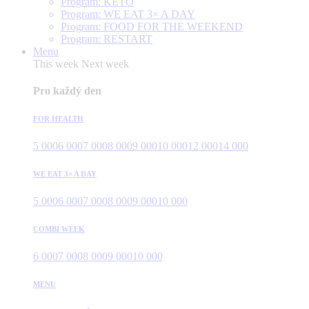
Program: KETO
Program: WE EAT 3× A DAY
Program: FOOD FOR THE WEEKEND
Program: RESTART
Menu
This week
Next week
Pro každý den
FOR HEALTH
5 000
6 000
7 000
8 000
9 000
10 000
12 000
14 000
WE EAT 3× A DAY
5 000
6 000
7 000
8 000
9 000
10 000
COMBI WEEK
6 000
7 000
8 000
9 000
10 000
MENU