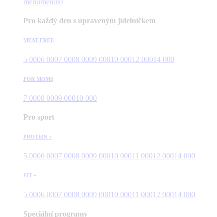
menu
menuxl
Pro každý den s upraveným jídelníčkem
MEAT FREE
5 000
6 000
7 000
8 000
9 000
10 000
12 000
14 000
FOR MOMS
7 000
8 000
9 000
10 000
Pro sport
PROTEIN +
5 000
6 000
7 000
8 000
9 000
10 000
11 000
12 000
14 000
FIT +
5 000
6 000
7 000
8 000
9 000
10 000
11 000
12 000
14 000
Speciální programy