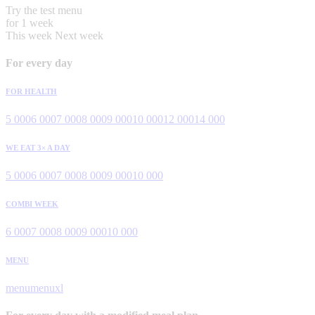
Try the test menu
for 1 week
This week
Next week
For every day
FOR HEALTH
5 000
6 000
7 000
8 000
9 000
10 000
12 000
14 000
WE EAT 3× A DAY
5 000
6 000
7 000
8 000
9 000
10 000
COMBI WEEK
6 000
7 000
8 000
9 000
10 000
MENU
menu
menuxl