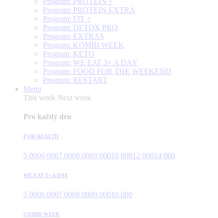
Program: PROTEIN +
Program: PROTEIN EXTRA
Program: FIT +
Program: DETOX PRO
Program: EXTRAS
Program: KOMBI WEEK
Program: KETO
Program: WE EAT 3× A DAY
Program: FOOD FOR THE WEEKEND
Program: RESTART
Menu
This week
Next week
Pro každý den
FOR HEALTH
5 000
6 000
7 000
8 000
9 000
10 000
12 000
14 000
WE EAT 3× A DAY
5 000
6 000
7 000
8 000
9 000
10 000
COMBI WEEK