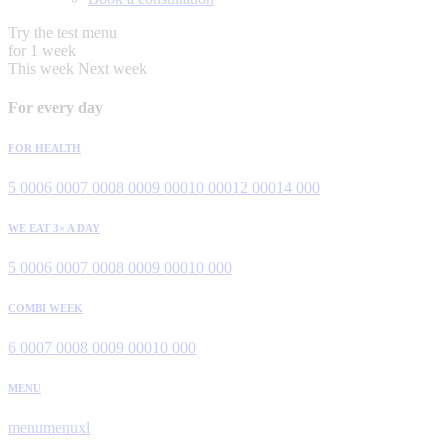
Try the test menu
for 1 week
This week
Next week
For every day
FOR HEALTH
5 000
6 000
7 000
8 000
9 000
10 000
12 000
14 000
WE EAT 3× A DAY
5 000
6 000
7 000
8 000
9 000
10 000
COMBI WEEK
6 000
7 000
8 000
9 000
10 000
MENU
menu
menuxl