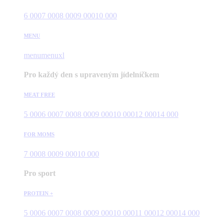
6 000
7 000
8 000
9 000
10 000
MENU
menu
menuxl
Pro každý den s upraveným jídelníčkem
MEAT FREE
5 000
6 000
7 000
8 000
9 000
10 000
12 000
14 000
FOR MOMS
7 000
8 000
9 000
10 000
Pro sport
PROTEIN +
5 000
6 000
7 000
8 000
9 000
10 000
11 000
12 000
14 000