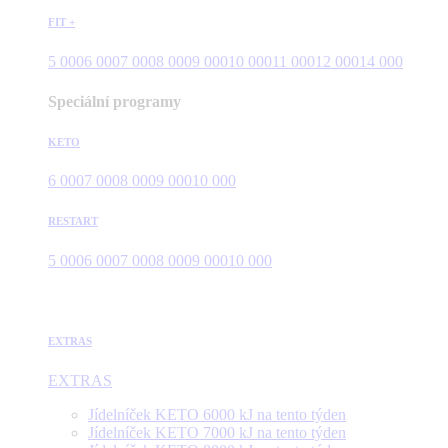
FIT +
5 000
6 000
7 000
8 000
9 000
10 000
11 000
12 000
14 000
Speciální programy
KETO
6 000
7 000
8 000
9 000
10 000
RESTART
5 000
6 000
7 000
8 000
9 000
10 000
EXTRAS
EXTRAS
Jídelníček KETO 6000 kJ na tento týden
Jídelníček KETO 7000 kJ na tento týden