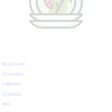
WE EAT 3× A DAY
COMBI WEEK
MENU