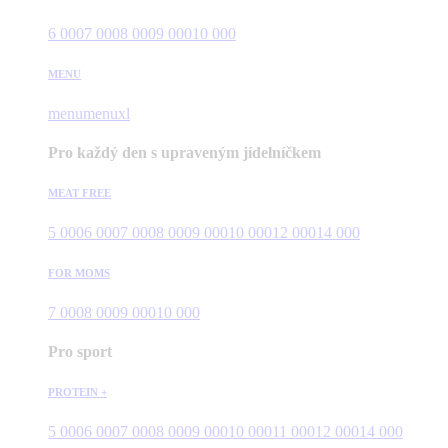
6 000
7 000
8 000
9 000
10 000
MENU
menu
menuxl
Pro každý den s upraveným jídelníčkem
MEAT FREE
5 000
6 000
7 000
8 000
9 000
10 000
12 000
14 000
FOR MOMS
7 000
8 000
9 000
10 000
Pro sport
PROTEIN +
5 000
6 000
7 000
8 000
9 000
10 000
11 000
12 000
14 000