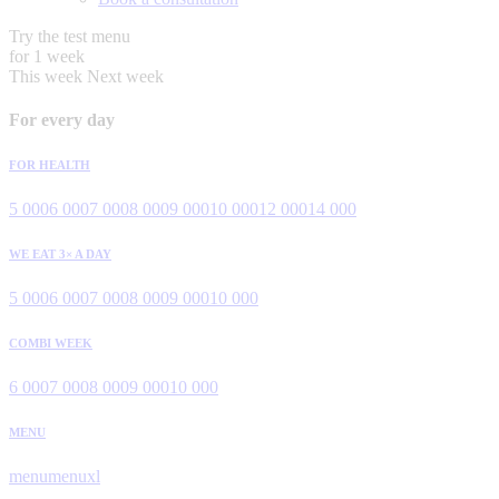
Try the test menu
for 1 week
This week
Next week
For every day
FOR HEALTH
5 000
6 000
7 000
8 000
9 000
10 000
12 000
14 000
WE EAT 3× A DAY
5 000
6 000
7 000
8 000
9 000
10 000
COMBI WEEK
6 000
7 000
8 000
9 000
10 000
MENU
menu
menuxl