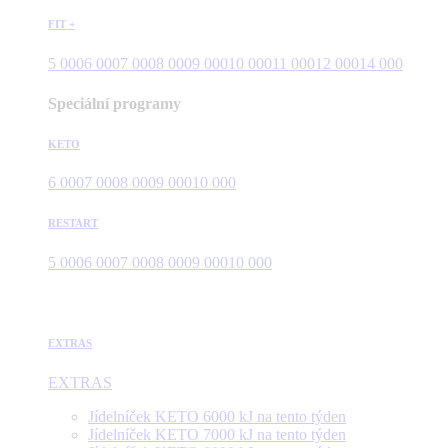
FIT +
5 000
6 000
7 000
8 000
9 000
10 000
11 000
12 000
14 000
Speciální programy
KETO
6 000
7 000
8 000
9 000
10 000
RESTART
5 000
6 000
7 000
8 000
9 000
10 000
EXTRAS
EXTRAS
Jídelníček KETO 6000 kJ na tento týden
Jídelníček KETO 7000 kJ na tento týden