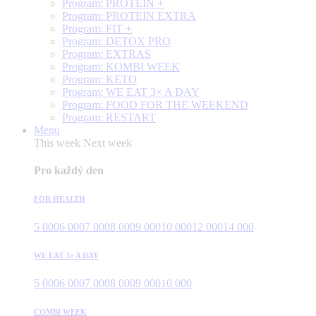
Program: PROTEIN +
Program: PROTEIN EXTRA
Program: FIT +
Program: DETOX PRO
Program: EXTRAS
Program: KOMBI WEEK
Program: KETO
Program: WE EAT 3× A DAY
Program: FOOD FOR THE WEEKEND
Program: RESTART
Menu
This week
Next week
Pro každý den
FOR HEALTH
5 000
6 000
7 000
8 000
9 000
10 000
12 000
14 000
WE EAT 3× A DAY
5 000
6 000
7 000
8 000
9 000
10 000
COMBI WEEK