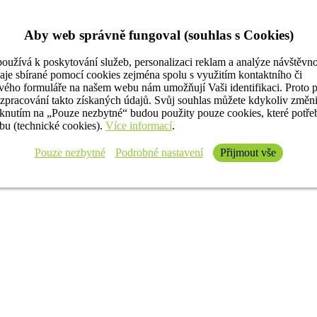
Aby web správně fungoval (souhlas s Cookies)
oužívá k poskytování služeb, personalizaci reklam a analýze návštěvno
aje sbírané pomocí cookies zejména spolu s využitím kontaktního či
ého formuláře na našem webu nám umožňují Vaši identifikaci. Proto 
 zpracování takto získaných údajů. Svůj souhlas můžete kdykoliv změn
iknutím na „Pouze nezbytné“ budou použity pouze cookies, které potř
u (technické cookies).
Více informací
.
Pouze nezbytné
Podrobné nastavení
Přijmout vše