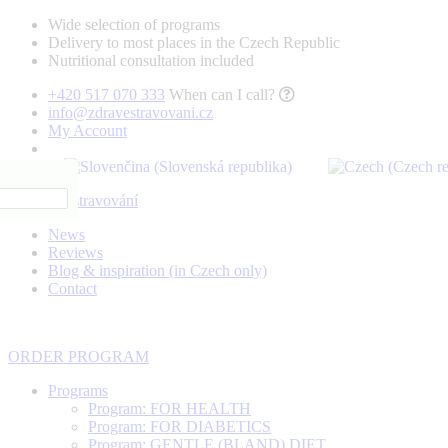
Wide selection of programs
Delivery to most places in the Czech Republic
Nutritional consultation included
+420 517 070 333
When can I call?
info@zdravestravovani.cz
My Account
News
Reviews
Blog & inspiration (in Czech only)
Contact
ORDER PROGRAM
Programs
Program: FOR HEALTH
Program: FOR DIABETICS
Program: GENTLE (BLAND) DIET