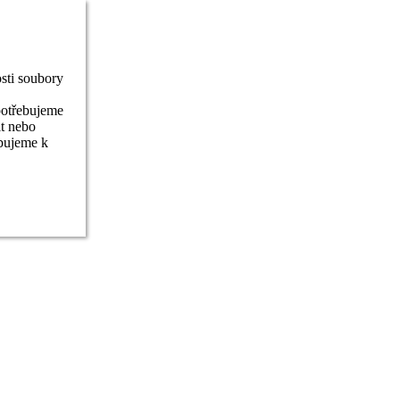
sti soubory
potřebujeme
it nebo
ebujeme k