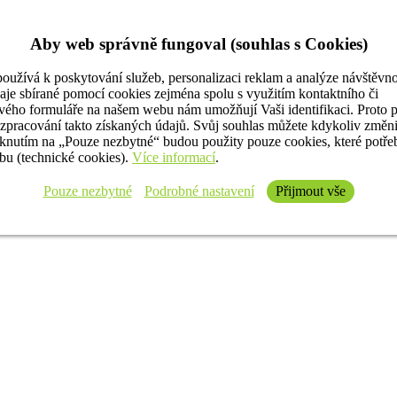
Aby web správně fungoval (souhlas s Cookies)
oužívá k poskytování služeb, personalizaci reklam a analýze návštěvno
aje sbírané pomocí cookies zejména spolu s využitím kontaktního či
ého formuláře na našem webu nám umožňují Vaši identifikaci. Proto 
 zpracování takto získaných údajů. Svůj souhlas můžete kdykoliv změn
iknutím na „Pouze nezbytné“ budou použity pouze cookies, které potř
u (technické cookies).
Více informací
.
Pouze nezbytné
Podrobné nastavení
Přijmout vše