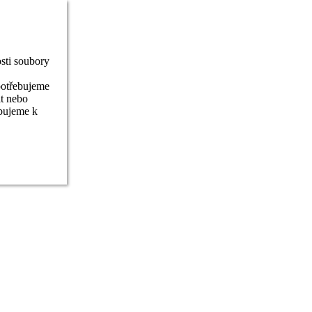
sti soubory
potřebujeme
it nebo
ebujeme k