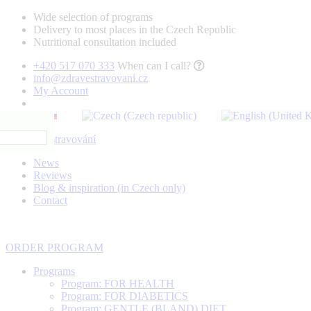
Wide selection of programs
Delivery to most places in the Czech Republic
Nutritional consultation included
+420 517 070 333
When can I call?
info@zdravestravovani.cz
My Account
News
Reviews
Blog & inspiration (in Czech only)
Contact
ORDER PROGRAM
Programs
Program: FOR HEALTH
Program: FOR DIABETICS
Program: GENTLE (BLAND) DIET