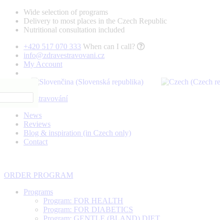
Wide selection of programs
Delivery to most places in the Czech Republic
Nutritional consultation included
+420 517 070 333
When can I call?
info@zdravestravovani.cz
My Account
News
Reviews
Blog & inspiration (in Czech only)
Contact
ORDER PROGRAM
Programs
Program: FOR HEALTH
Program: FOR DIABETICS
Program: GENTLE (BLAND) DIET