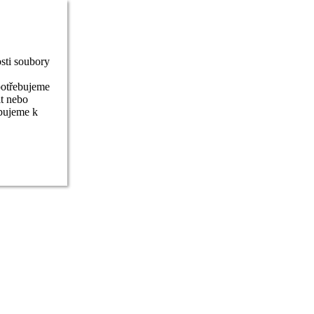
sti soubory
potřebujeme
it nebo
ebujeme k