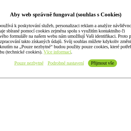
Aby web správně fungoval (souhlas s Cookies)
oužívá k poskytování služeb, personalizaci reklam a analýze návštěvno
aje sbírané pomocí cookies zejména spolu s využitím kontaktního či
ého formuláře na našem webu nám umožňují Vaši identifikaci. Proto 
 zpracování takto získaných údajů. Svůj souhlas můžete kdykoliv změn
iknutím na „Pouze nezbytné“ budou použity pouze cookies, které potř
u (technické cookies).
Více informací
.
Pouze nezbytné
Podrobné nastavení
Přijmout vše