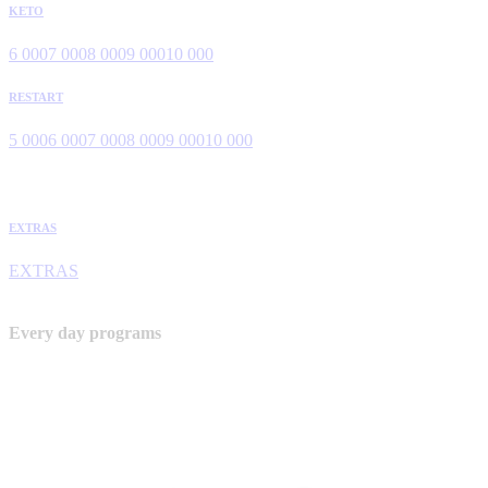
KETO
6 000
7 000
8 000
9 000
10 000
RESTART
5 000
6 000
7 000
8 000
9 000
10 000
EXTRAS
EXTRAS
Every day programs