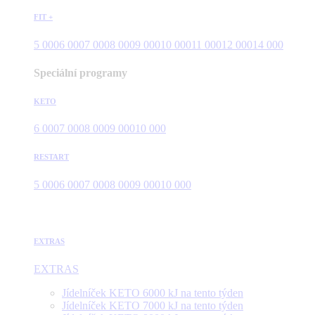
FIT +
5 000
6 000
7 000
8 000
9 000
10 000
11 000
12 000
14 000
Speciální programy
KETO
6 000
7 000
8 000
9 000
10 000
RESTART
5 000
6 000
7 000
8 000
9 000
10 000
EXTRAS
EXTRAS
Jídelníček KETO 6000 kJ na tento týden
Jídelníček KETO 7000 kJ na tento týden