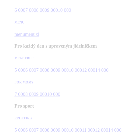
6 000
7 000
8 000
9 000
10 000
MENU
menu
menuxl
Pro každý den s upraveným jídelníčkem
MEAT FREE
5 000
6 000
7 000
8 000
9 000
10 000
12 000
14 000
FOR MOMS
7 000
8 000
9 000
10 000
Pro sport
PROTEIN +
5 000
6 000
7 000
8 000
9 000
10 000
11 000
12 000
14 000