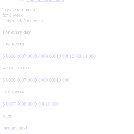
Try the test menu
for 1 week
This week
Next week
For every day
FOR HEALTH
5 000
6 000
7 000
8 000
9 000
10 000
12 000
14 000
WE EAT 3× A DAY
5 000
6 000
7 000
8 000
9 000
10 000
COMBI WEEK
6 000
7 000
8 000
9 000
10 000
MENU
menu
menuxl