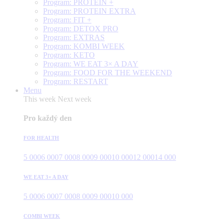
Program: PROTEIN +
Program: PROTEIN EXTRA
Program: FIT +
Program: DETOX PRO
Program: EXTRAS
Program: KOMBI WEEK
Program: KETO
Program: WE EAT 3× A DAY
Program: FOOD FOR THE WEEKEND
Program: RESTART
Menu
This week
Next week
Pro každý den
FOR HEALTH
5 000
6 000
7 000
8 000
9 000
10 000
12 000
14 000
WE EAT 3× A DAY
5 000
6 000
7 000
8 000
9 000
10 000
COMBI WEEK