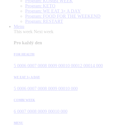
Program: KOMBI WEEK
Program: KETO
Program: WE EAT 3× A DAY
Program: FOOD FOR THE WEEKEND
Program: RESTART
Menu
This week
Next week
Pro každý den
FOR HEALTH
5 000
6 000
7 000
8 000
9 000
10 000
12 000
14 000
WE EAT 3× A DAY
5 000
6 000
7 000
8 000
9 000
10 000
COMBI WEEK
6 000
7 000
8 000
9 000
10 000
MENU