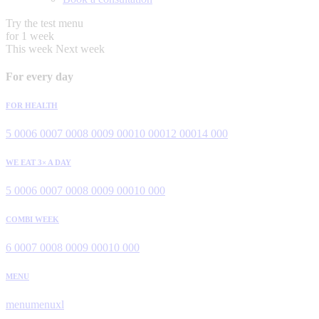
Try the test menu
for 1 week
This week
Next week
For every day
FOR HEALTH
5 000
6 000
7 000
8 000
9 000
10 000
12 000
14 000
WE EAT 3× A DAY
5 000
6 000
7 000
8 000
9 000
10 000
COMBI WEEK
6 000
7 000
8 000
9 000
10 000
MENU
menu
menuxl