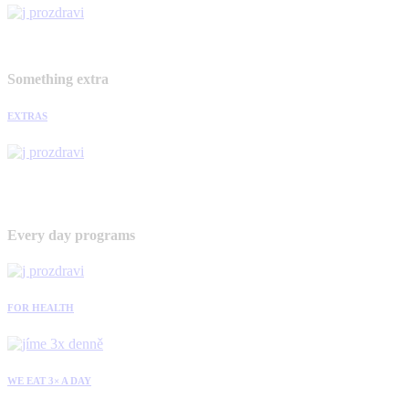
Something extra
EXTRAS
Every day programs
FOR HEALTH
WE EAT 3× A DAY