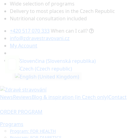
Wide selection of programs
Delivery to most places in the Czech Republic
Nutritional consultation included
+420 517 070 333
When can I call?
info@zdravestravovani.cz
My Account
Search
News
Reviews
Blog & inspiration (in Czech only)
Contact
ORDER PROGRAM
Programs
Program: FOR HEALTH
Program: FOR DIABETICS