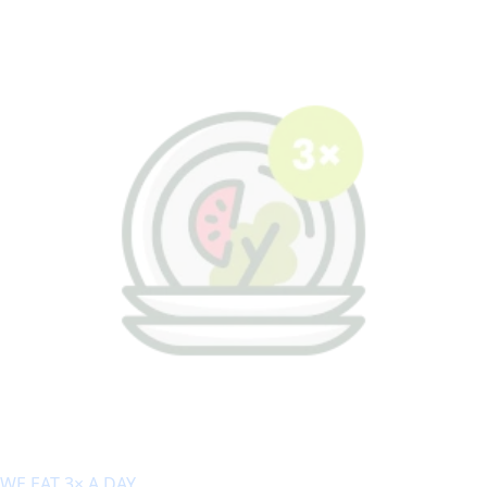
WE EAT 3× A DAY