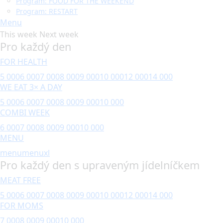
Program: FOOD FOR THE WEEKEND
Program: RESTART
Menu
This week
Next week
Pro každý den
FOR HEALTH
5 000
6 000
7 000
8 000
9 000
10 000
12 000
14 000
WE EAT 3× A DAY
5 000
6 000
7 000
8 000
9 000
10 000
COMBI WEEK
6 000
7 000
8 000
9 000
10 000
MENU
menu
menuxl
Pro každý den s upraveným jídelníčkem
MEAT FREE
5 000
6 000
7 000
8 000
9 000
10 000
12 000
14 000
FOR MOMS
7 000
8 000
9 000
10 000