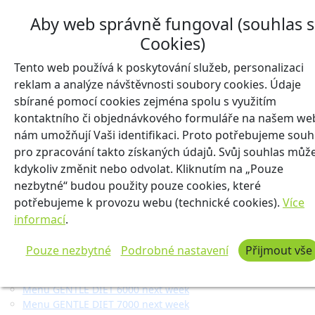
Jídelníček FIT + 8000 kJ na příští týden
Aby web správně fungoval (souhlas s
Jídelníček FIT + 9000 kJ na příští týden
Jídelníček FIT + 10000 kJ na příští týden
Cookies)
Jídelníček FIT + 11000 kJ na příští týden
Tento web používá k poskytování služeb, personalizaci
Jídelníček FIT + 12000 kJ na příští týden
Jídelníček FIT + 14000 kJ na příští týden
reklam a analýze návštěvnosti soubory cookies. Údaje
Jídelníček PROTEIN + 5000 kJ na příští týden
sbírané pomocí cookies zejména spolu s využitím
Jídelníček PROTEIN + 6000 kJ na příští týden
kontaktního či objednávkového formuláře na našem we
Jídelníček PROTEIN + 7000 kJ na příští týden
nám umožňují Vaši identifikaci. Proto potřebujeme souh
Jídelníček PROTEIN + 8000 kJ na příští týden
pro zpracování takto získaných údajů. Svůj souhlas můž
Jídelníček PROTEIN + 9000 kJ na příští týden
kdykoliv změnit nebo odvolat. Kliknutím na „Pouze
Jídelníček PROTEIN + 10000 kJ na příští týden
nezbytné“ budou použity pouze cookies, které
Jídelníček PROTEIN + 11000 kJ na příští týden
Jídelníček PROTEIN + 12000 kJ na příští týden
potřebujeme k provozu webu (technické cookies).
Více
Jídelníček PROTEIN + 14000 kJ na příští týden
informací
.
Menu FOR DIABETICS 150 g next week
Menu FOR DIABETICS 200 g next week
Pouze nezbytné
Podrobné nastavení
Přijmout vše
Menu FOR DIABETICS 250 g next week
Menu FOR DIABETICS 300 g next week
Menu GENTLE DIET 6000 next week
Menu GENTLE DIET 7000 next week