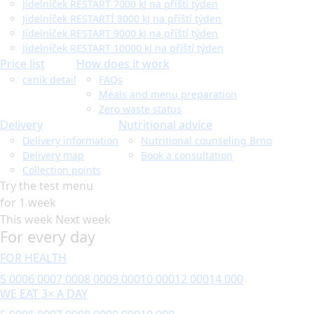
Jídelníček RESTART 7000 kJ na příští týden
Jídelníček RESTARTÍ 8000 kJ na příští týden
Jídelníček RESTART 9000 kJ na příští týden
Jídelníček RESTART 10000 kJ na příští týden
Price list
How does it work
ceník detail
FAQs
Meals and menu preparation
Zero waste status
Delivery
Nutritional advice
Delivery information
Nutritional counseling Brno
Delivery map
Book a consultation
Collection points
Try the test menu
for 1 week
This week
Next week
For every day
FOR HEALTH
5 000
6 000
7 000
8 000
9 000
10 000
12 000
14 000
WE EAT 3× A DAY