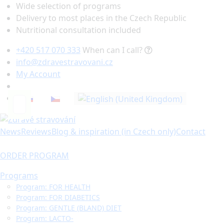
Wide selection of programs
Delivery to most places in the Czech Republic
Nutritional consultation included
+420 517 070 333
When can I call?
info@zdravestravovani.cz
My Account
Search
News
Reviews
Blog & inspiration (in Czech only)
Contact
ORDER PROGRAM
Programs
Program: FOR HEALTH
Program: FOR DIABETICS
Program: GENTLE (BLAND) DIET
Program: LACTO-