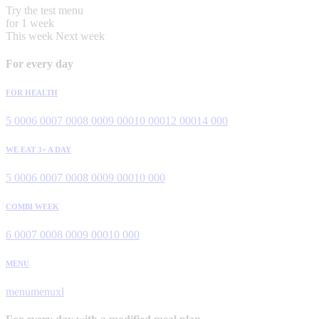
Try the test menu
for 1 week
This week
Next week
For every day
FOR HEALTH
5 000
6 000
7 000
8 000
9 000
10 000
12 000
14 000
WE EAT 3× A DAY
5 000
6 000
7 000
8 000
9 000
10 000
COMBI WEEK
6 000
7 000
8 000
9 000
10 000
MENU
menu
menuxl