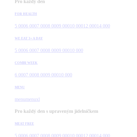
Pro každý den
FOR HEALTH
5 000
6 000
7 000
8 000
9 000
10 000
12 000
14 000
WE EAT 3× A DAY
5 000
6 000
7 000
8 000
9 000
10 000
COMBI WEEK
6 000
7 000
8 000
9 000
10 000
MENU
menu
menuxl
Pro každý den s upraveným jídelníčkem
MEAT FREE
5 000
6 000
7 000
8 000
9 000
10 000
12 000
14 000