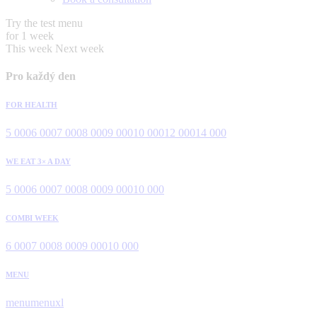
Try the test menu
for 1 week
This week
Next week
Pro každý den
FOR HEALTH
5 000
6 000
7 000
8 000
9 000
10 000
12 000
14 000
WE EAT 3× A DAY
5 000
6 000
7 000
8 000
9 000
10 000
COMBI WEEK
6 000
7 000
8 000
9 000
10 000
MENU
menu
menuxl