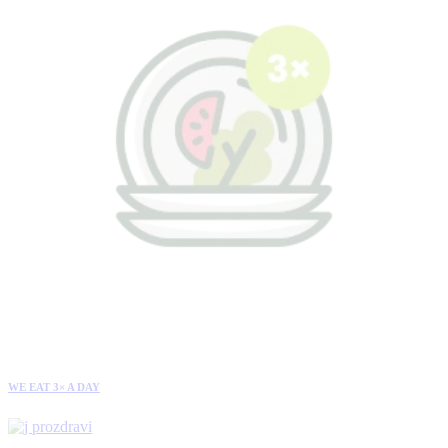
WE EAT 3× A DAY