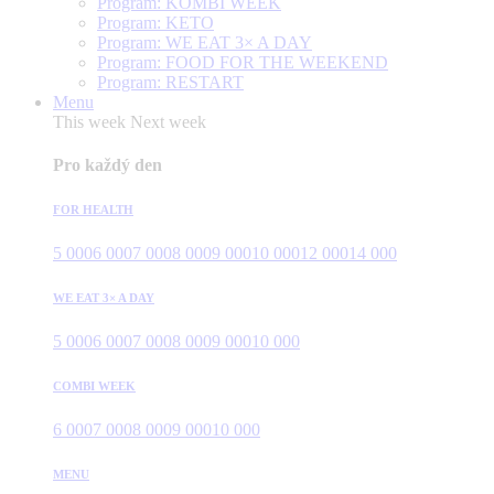
Program: KOMBI WEEK
Program: KETO
Program: WE EAT 3× A DAY
Program: FOOD FOR THE WEEKEND
Program: RESTART
Menu
This week
Next week
Pro každý den
FOR HEALTH
5 000
6 000
7 000
8 000
9 000
10 000
12 000
14 000
WE EAT 3× A DAY
5 000
6 000
7 000
8 000
9 000
10 000
COMBI WEEK
6 000
7 000
8 000
9 000
10 000
MENU