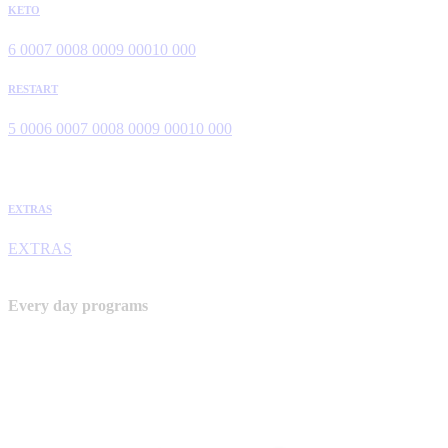
KETO
6 000
7 000
8 000
9 000
10 000
RESTART
5 000
6 000
7 000
8 000
9 000
10 000
EXTRAS
EXTRAS
Every day programs