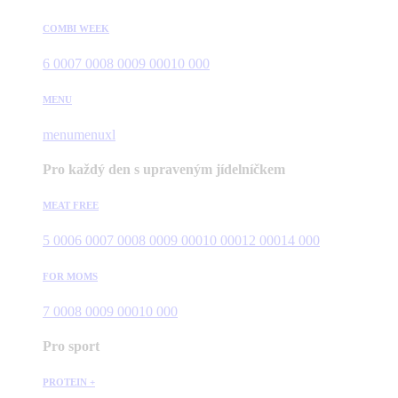
COMBI WEEK
6 000
7 000
8 000
9 000
10 000
MENU
menu
menuxl
Pro každý den s upraveným jídelníčkem
MEAT FREE
5 000
6 000
7 000
8 000
9 000
10 000
12 000
14 000
FOR MOMS
7 000
8 000
9 000
10 000
Pro sport
PROTEIN +