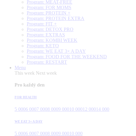
Program: MEAT-FREE
Program: FOR MOMS
Program: PROTEIN +
Program: PROTEIN EXTRA
Program: FIT +
Program: DETOX PRO
Program: EXTRAS
Program: KOMBI WEEK
Program: KETO
Program: WE EAT 3× A DAY
Program: FOOD FOR THE WEEKEND
Program: RESTART
Menu
This week
Next week
Pro každý den
FOR HEALTH
5 000
6 000
7 000
8 000
9 000
10 000
12 000
14 000
WE EAT 3× A DAY
5 000
6 000
7 000
8 000
9 000
10 000