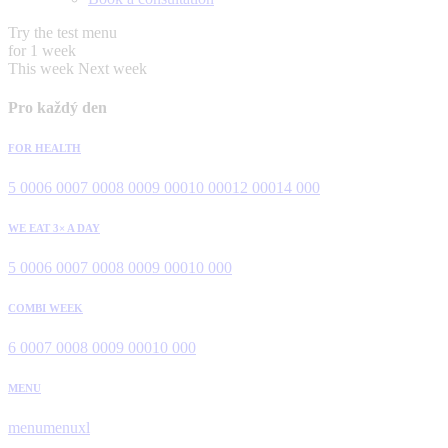
Try the test menu
for 1 week
This week
Next week
Pro každý den
FOR HEALTH
5 000
6 000
7 000
8 000
9 000
10 000
12 000
14 000
WE EAT 3× A DAY
5 000
6 000
7 000
8 000
9 000
10 000
COMBI WEEK
6 000
7 000
8 000
9 000
10 000
MENU
menu
menuxl