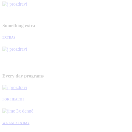
Something extra
EXTRAS
Every day programs
FOR HEALTH
WE EAT 3× A DAY