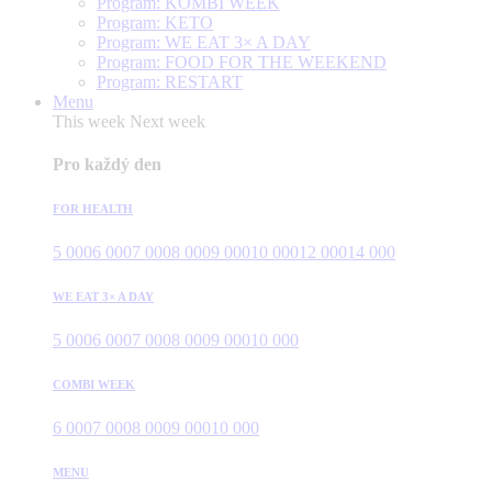
Program: KOMBI WEEK
Program: KETO
Program: WE EAT 3× A DAY
Program: FOOD FOR THE WEEKEND
Program: RESTART
Menu
This week
Next week
Pro každý den
FOR HEALTH
5 000
6 000
7 000
8 000
9 000
10 000
12 000
14 000
WE EAT 3× A DAY
5 000
6 000
7 000
8 000
9 000
10 000
COMBI WEEK
6 000
7 000
8 000
9 000
10 000
MENU