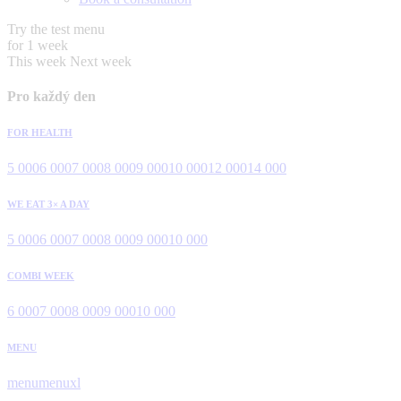
Try the test menu
for 1 week
This week
Next week
Pro každý den
FOR HEALTH
5 000
6 000
7 000
8 000
9 000
10 000
12 000
14 000
WE EAT 3× A DAY
5 000
6 000
7 000
8 000
9 000
10 000
COMBI WEEK
6 000
7 000
8 000
9 000
10 000
MENU
menu
menuxl